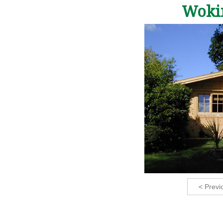
Woki
< Previ